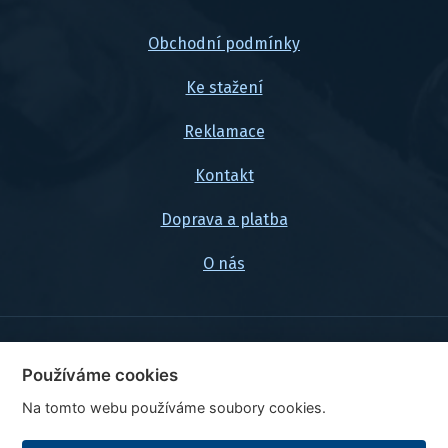
Obchodní podmínky
Ke stažení
Reklamace
Kontakt
Doprava a platba
O nás
© 2026, FlexaMi Auto s.r.o.
Používáme cookies
Na tomto webu používáme soubory cookies.
Ceny jsou uvedeny vč. DPH