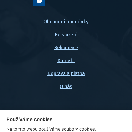
Obchodní podmínky
Ke stažení
Reklamace
Kontakt
Doprava a platba
O nás
© 2026, FlexaMi Auto s.r.o.
Používáme cookies
Na tomto webu používáme soubory cookies.
Ceny jsou uvedeny vč. DPH