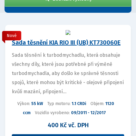
Nové
Sada těsnění KIA RIO III (UB) KT730060E
Sada těsnění k turbodmychadlu, která obsahuje
všechny díly, které jsou potřebné při výměně
turbodmychadla, aby došlo ke správné těsnosti
spojů, které mohou být kritické - olejové připojení
kvůli mazání, připojení...
Výkon:
55 kW
Typ motoru:
1.1 CRDi
Objem:
1120
ccm
Vozidlo vyrobeno:
09/2011 - 12/2017
400 Kč vč. DPH