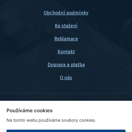
Obchodní podmínky
Ke stažení
Reklamace
Kontakt
Doprava a platba
O nás
© 2026, FlexaMi Auto s.r.o.
Používáme cookies
Na tomto webu používáme soubory cookies.
Ceny jsou uvedeny vč. DPH