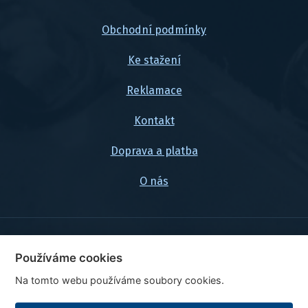
Obchodní podmínky
Ke stažení
Reklamace
Kontakt
Doprava a platba
O nás
© 2026, FlexaMi Auto s.r.o.
Používáme cookies
Na tomto webu používáme soubory cookies.
Ceny jsou uvedeny vč. DPH