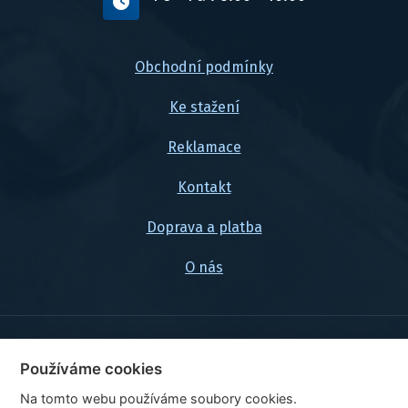
Obchodní podmínky
Ke stažení
Reklamace
Kontakt
Doprava a platba
O nás
© 2026, FlexaMi Auto s.r.o.
Používáme cookies
Na tomto webu používáme soubory cookies.
Ceny jsou uvedeny vč. DPH