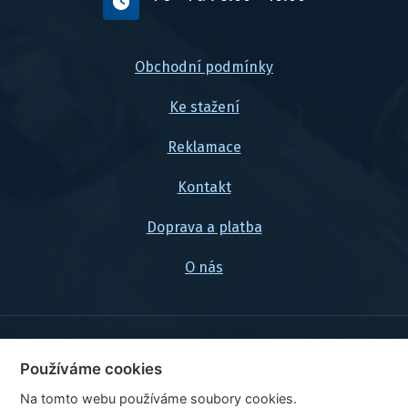
Obchodní podmínky
Ke stažení
Reklamace
Kontakt
Doprava a platba
O nás
© 2026, FlexaMi Auto s.r.o.
Používáme cookies
Na tomto webu používáme soubory cookies.
Ceny jsou uvedeny vč. DPH