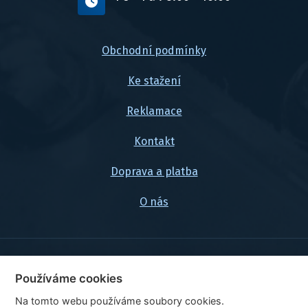
Obchodní podmínky
Ke stažení
Reklamace
Kontakt
Doprava a platba
O nás
© 2026, FlexaMi Auto s.r.o.
Používáme cookies
Na tomto webu používáme soubory cookies.
Ceny jsou uvedeny vč. DPH