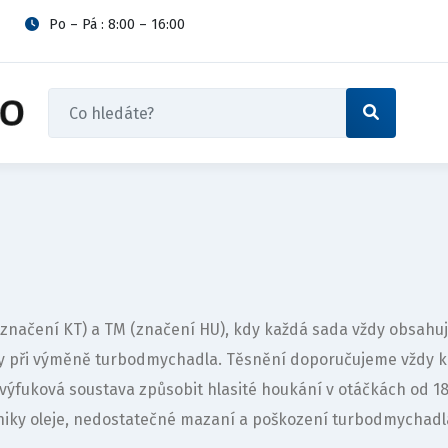
Po – Pá : 8:00 – 16:00
1 (značení KT) a TM (značení HU), kdy každá sada vždy obsa
vy při výměně turbodmychadla. Těsnění doporučujeme vždy 
výfuková soustava způsobit hlasité houkání v otáčkách od 
iky oleje, nedostatečné mazaní a poškození turbodmychadl