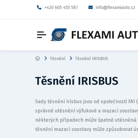
+420 605 455 587
info@flexamiauto.cz
Těsnění
Těsnění IRISBUS
Těsnění IRISBUS
Sady těsnění Irisbus jsou od společnosti FA
správně utěsnění výfukové a mazací sousta
některých případech může špatně utěsněná 
těsnění mazací soustavy může způsobovat ún