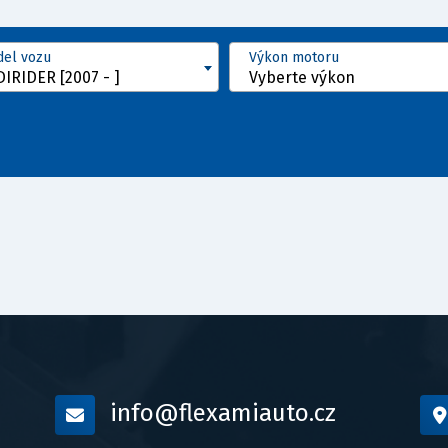
el vozu
Výkon motoru
IRIDER [2007 - ]
Vyberte výkon
info@flexamiauto.cz