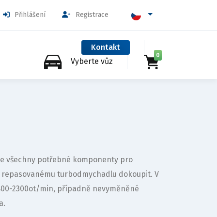
Přihlášení
Registrace
Kontakt
0
Vyberte vůz
huje všechny potřebné komponenty pro
k repasovanému turbodmychadlu dokoupit. V
1800-2300ot/min, případně nevyměněné
a.