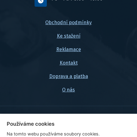
Obchodní podmínky
Ke stažení
Reklamace
Kontakt
Doprava a platba
O nás
© 2026, FlexaMi Auto s.r.o.
Používáme cookies
Na tomto webu používáme soubory cookies.
Ceny jsou uvedeny vč. DPH