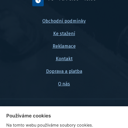
Obchodní podmínky
Ke stažení
Reklamace
Kontakt
Doprava a platba
O nás
© 2026, FlexaMi Auto s.r.o.
Používáme cookies
Na tomto webu používáme soubory cookies.
Ceny jsou uvedeny vč. DPH