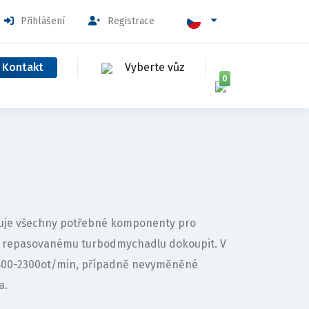
Přihlášení
Registrace
Kontakt
Vyberte vůz
0
ahuje všechny potřebné komponenty pro
k repasovanému turbodmychadlu dokoupit. V
1800-2300ot/min, případně nevyměněné
a.