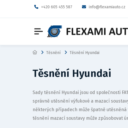
+420 605 455 587
info@flexamiauto.cz
Těsnění
Těsnění Hyundai
Těsnění Hyundai
Sady těsnění Hyundai jsou od společnosti F
správně utěsnění výfukové a mazací sousta
některých případech může špatně utěsněná 
těsnění mazací soustavy může způsobovat ún