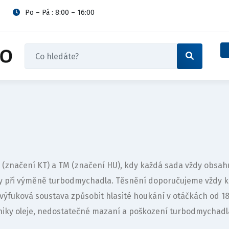
Po – Pá : 8:00 – 16:00
A1 (značení KT) a TM (značení HU), kdy každá sada vždy obs
vy při výměně turbodmychadla. Těsnění doporučujeme vždy 
výfuková soustava způsobit hlasité houkání v otáčkách od 
iky oleje, nedostatečné mazaní a poškození turbodmychadl