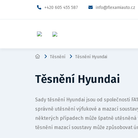
+420 605 455 587
info@flexamiauto.cz
Těsnění
Těsnění Hyundai
Těsnění Hyundai
Sady těsnění Hyundai jsou od společnosti F
správně utěsnění výfukové a mazací sousta
některých případech může špatně utěsněná 
těsnění mazací soustavy může způsobovat ún