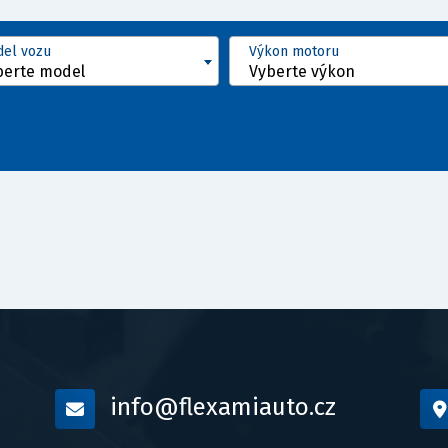
el vozu
Výkon motoru
berte model
Vyberte výkon
info@flexamiauto.cz