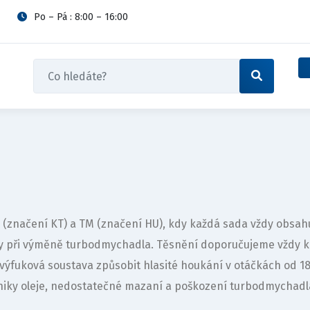
Po – Pá : 8:00 – 16:00
A1 (značení KT) a TM (značení HU), kdy každá sada vždy obs
vy při výměně turbodmychadla. Těsnění doporučujeme vždy 
výfuková soustava způsobit hlasité houkání v otáčkách od 
iky oleje, nedostatečné mazaní a poškození turbodmychadl