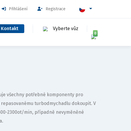
Přihlášení
Registrace
Kontakt
Vyberte vůz
0
ahuje všechny potřebné komponenty pro
k repasovanému turbodmychadlu dokoupit. V
1800-2300ot/min, případně nevyměněné
a.