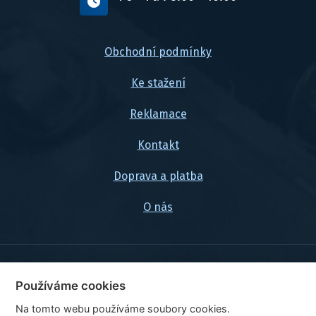
Obchodní podmínky
Ke stažení
Reklamace
Kontakt
Doprava a platba
O nás
© 2026, FlexaMi Auto s.r.o.
Používáme cookies
Na tomto webu používáme soubory cookies.
Ceny jsou uvedeny vč. DPH