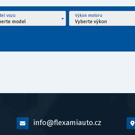
el vozu
Výkon motoru
berte model
Vyberte výkon
info@flexamiauto.cz