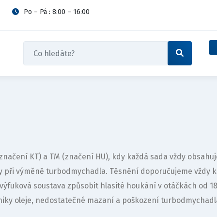
Po – Pá : 8:00 – 16:00
 (značení KT) a TM (značení HU), kdy každá sada vždy obsah
vy při výměně turbodmychadla. Těsnění doporučujeme vždy 
výfuková soustava způsobit hlasité houkání v otáčkách od 
iky oleje, nedostatečné mazaní a poškození turbodmychadl