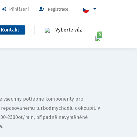
Přihlášení
Registrace
Kontakt
Vyberte vůz
0
uje všechny potřebné komponenty pro
k repasovanému turbodmychadlu dokoupit. V
1800-2300ot/min, případně nevyměněné
a.