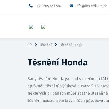
+420 605 455 587
info@flexamiauto.cz
Těsnění
Těsnění Honda
Těsnění Honda
Sady těsnění Honda jsou od společnosti FA1
správně utěsnění výfukové a mazací sousta
některých případech může špatně utěsněná 
těsnění mazací soustavy může způsobovat ún