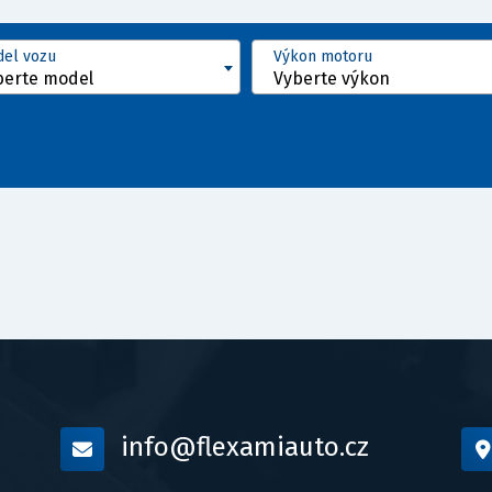
el vozu
Výkon motoru
berte model
Vyberte výkon
info@flexamiauto.cz