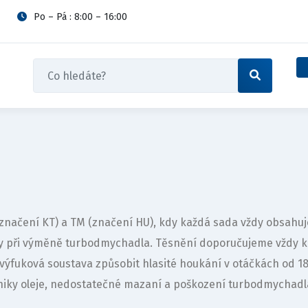
Po – Pá : 8:00 – 16:00
 (značení KT) a TM (značení HU), kdy každá sada vždy obsah
vy při výměně turbodmychadla. Těsnění doporučujeme vždy 
výfuková soustava způsobit hlasité houkání v otáčkách od 
iky oleje, nedostatečné mazaní a poškození turbodmychadl