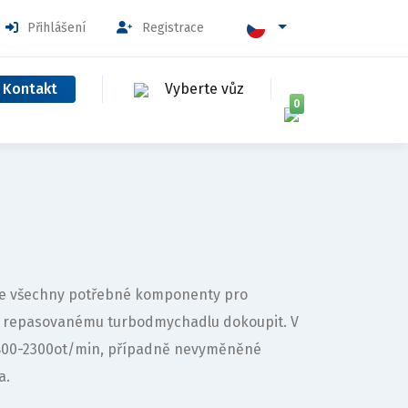
Přihlášení
Registrace
Kontakt
Vyberte vůz
0
uje všechny potřebné komponenty pro
k repasovanému turbodmychadlu dokoupit. V
1800-2300ot/min, případně nevyměněné
a.