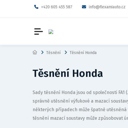
+420 605 455 587
info@flexamiauto.cz
Těsnění
Těsnění Honda
Těsnění Honda
Sady těsnění Honda jsou od společnosti FA1
správně utěsnění výfukové a mazací sousta
některých případech může špatně utěsněná 
těsnění mazací soustavy může způsobovat ún