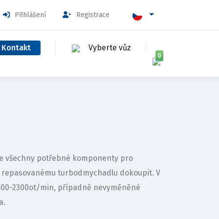
Přihlášení
Registrace
Kontakt
Vyberte vůz
0
uje všechny potřebné komponenty pro
k repasovanému turbodmychadlu dokoupit. V
1800-2300ot/min, případně nevyměněné
a.