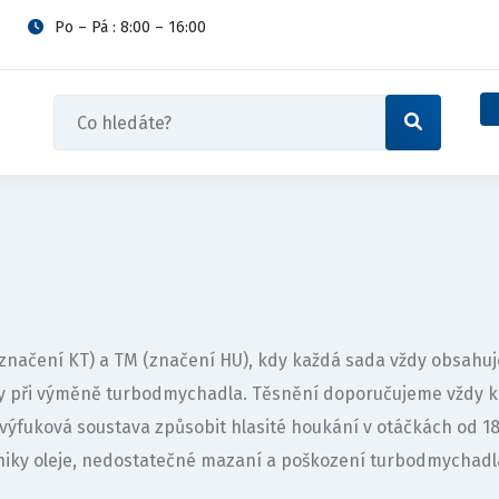
Po – Pá : 8:00 – 16:00
 (značení KT) a TM (značení HU), kdy každá sada vždy obsah
vy při výměně turbodmychadla. Těsnění doporučujeme vždy 
výfuková soustava způsobit hlasité houkání v otáčkách od 
iky oleje, nedostatečné mazaní a poškození turbodmychadl