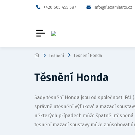
+420 605 455 587
info@flexamiauto.cz
Těsnění
Těsnění Honda
Těsnění Honda
Sady těsnění Honda jsou od společnosti FA1
správně utěsnění výfukové a mazací sousta
některých případech může špatně utěsněná 
těsnění mazací soustavy může způsobovat ún