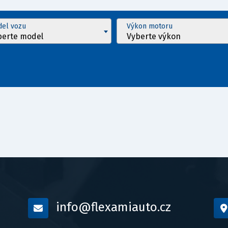
el vozu
Výkon motoru
berte model
Vyberte výkon
info@flexamiauto.cz