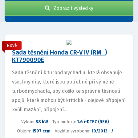
Zobrazit výsledky
Nové
Sada těsnění Honda CR-V IV (RM_)
KT790090E
Sada těsnění k turbodmychadlu, která obsahuje
všechny díly, které jsou potřebné při výměně
turbodmychadla, aby došlo ke správné těsnosti
spojů, které mohou být kritické - olejové připojení
kvůli mazání, připojení...
Výkon:
88 kW
Typ motoru:
1.6 i-DTEC (RE6)
Objem:
1597 ccm
Vozidlo vyrobeno:
10/2013 - /