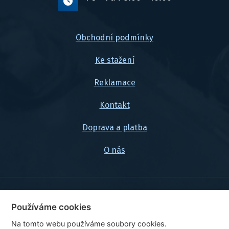
Obchodní podmínky
Ke stažení
Reklamace
Kontakt
Doprava a platba
O nás
© 2026, FlexaMi Auto s.r.o.
Používáme cookies
Na tomto webu používáme soubory cookies.
Ceny jsou uvedeny vč. DPH