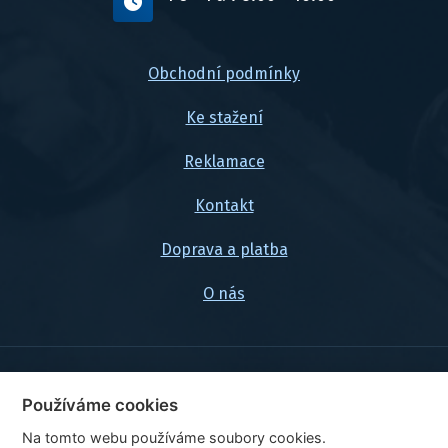
Obchodní podmínky
Ke stažení
Reklamace
Kontakt
Doprava a platba
O nás
© 2026, FlexaMi Auto s.r.o.
Používáme cookies
Na tomto webu používáme soubory cookies.
Ceny jsou uvedeny vč. DPH