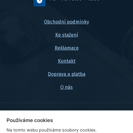
Obchodní podmínky
Ke stažení
Reklamace
Kontakt
Doprava a platba
O nás
© 2026, FlexaMi Auto s.r.o.
Používáme cookies
Na tomto webu používáme soubory cookies.
Ceny jsou uvedeny vč. DPH