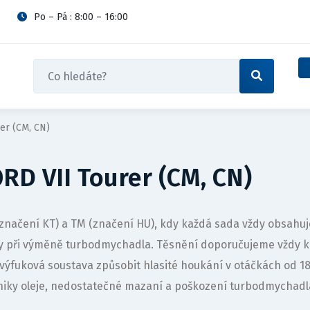
Po – Pá : 8:00 – 16:00
er (CM, CN)
D VII Tourer (CM, CN)
 (značení KT) a TM (značení HU), kdy každá sada vždy obsah
vy při výměně turbodmychadla. Těsnění doporučujeme vždy 
výfuková soustava způsobit hlasité houkání v otáčkách od 
iky oleje, nedostatečné mazaní a poškození turbodmychadl