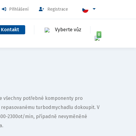
Přihlášení
Registrace
Kontakt
Vyberte vůz
0
uje všechny potřebné komponenty pro
k repasovanému turbodmychadlu dokoupit. V
1800-2300ot/min, případně nevyměněné
a.