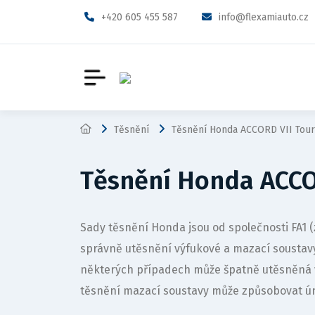
+420 605 455 587
info@flexamiauto.cz
Těsnění
Těsnění Honda ACCORD VII Tour
Těsnění Honda ACCOR
Sady těsnění Honda jsou od společnosti FA1
správně utěsnění výfukové a mazací sousta
některých případech může špatně utěsněná 
těsnění mazací soustavy může způsobovat ún