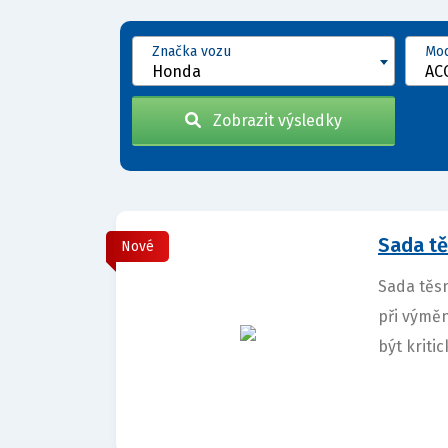
Značka vozu
Mod
Honda
Zobrazit výsledky
Sada tě
Nové
Sada těsn
při výmě
být kritic