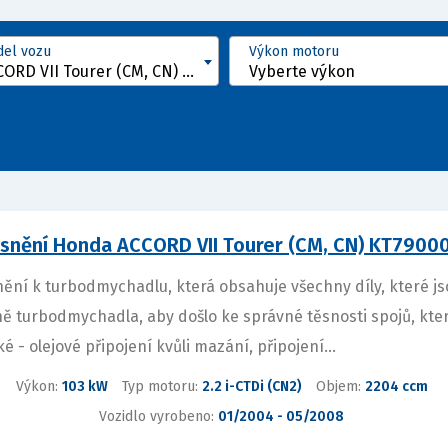
el vozu
Výkon motoru
ACCORD VII Tourer (CM, CN) [2003 - 2008]
Vyberte výkon
snění Honda ACCORD VII Tourer (CM, CN) KT7900
ění k turbodmychadlu, která obsahuje všechny díly, které j
ně turbodmychadla, aby došlo ke správné těsnosti spojů, kt
ké - olejové připojení kvůli mazání, připojení...
Výkon:
103 kW
Typ motoru:
2.2 i-CTDi (CN2)
Objem:
2204 ccm
Vozidlo vyrobeno:
01/2004 - 05/2008