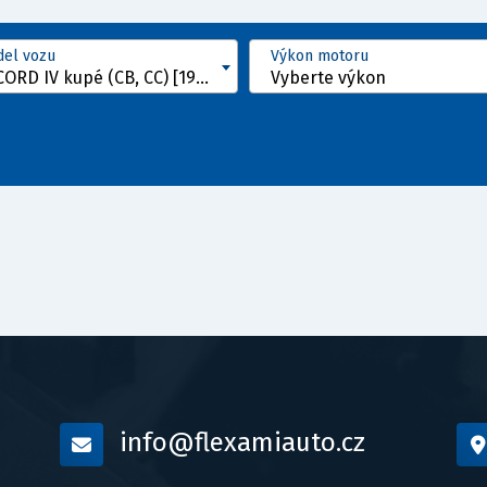
el vozu
Výkon motoru
ACCORD IV kupé (CB, CC) [1989 - 1993]
Vyberte výkon
info@flexamiauto.cz