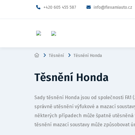
+420 605 455 587
info@flexamiauto.cz
Těsnění
Těsnění Honda
Těsnění Honda
Sady těsnění Honda jsou od společnosti FA1
správně utěsnění výfukové a mazací sousta
některých případech může špatně utěsněná 
těsnění mazací soustavy může způsobovat ún