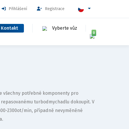
Přihlášení
Registrace
Kontakt
Vyberte vůz
0
uje všechny potřebné komponenty pro
k repasovanému turbodmychadlu dokoupit. V
1800-2300ot/min, případně nevyměněné
a.