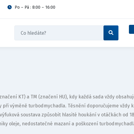
Po – Pá : 8:00 – 16:00
 (značení KT) a TM (značení HU), kdy každá sada vždy obsah
vy při výměně turbodmychadla. Těsnění doporučujeme vždy 
výfuková soustava způsobit hlasité houkání v otáčkách od 
iky oleje, nedostatečné mazaní a poškození turbodmychadl