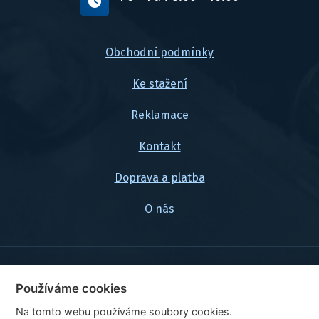
Obchodní podmínky
Ke stažení
Reklamace
Kontakt
Doprava a platba
O nás
© 2026, FlexaMi Auto s.r.o.
Používáme cookies
Na tomto webu používáme soubory cookies.
Ceny jsou uvedeny vč. DPH