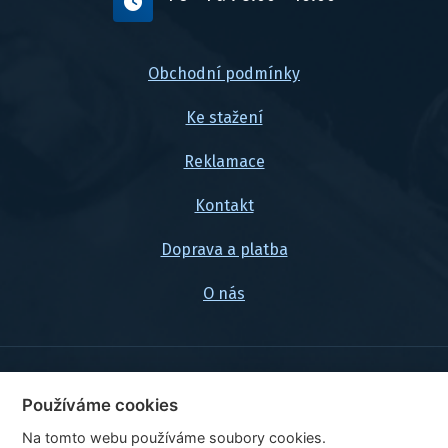
Obchodní podmínky
Ke stažení
Reklamace
Kontakt
Doprava a platba
O nás
© 2026, FlexaMi Auto s.r.o.
Používáme cookies
Na tomto webu používáme soubory cookies.
Ceny jsou uvedeny vč. DPH