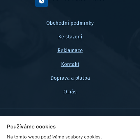
Obchodní podmínky
Ke stažení
Reklamace
Kontakt
Doprava a platba
O nás
© 2026, FlexaMi Auto s.r.o.
Používáme cookies
Na tomto webu používáme soubory cookies.
Ceny jsou uvedeny vč. DPH