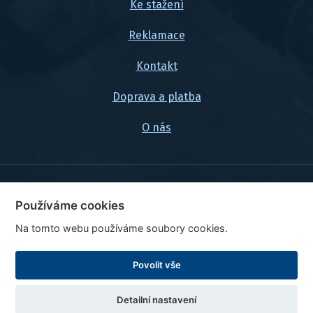
Ke stažení
Reklamace
Kontakt
Doprava a platba
O nás
© 2026, FlexaMi Auto s.r.o.
Používáme cookies
Na tomto webu používáme soubory cookies.
Ceny jsou uvedeny vč. DPH
Upravit nastavení cookies
Povolit vše
Tvorba webu
,
Katalog
,
PPC reklama
Detailní nastavení