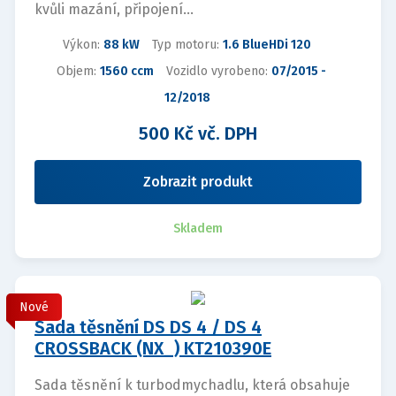
kvůli mazání, připojení...
Výkon:
88 kW
Typ motoru:
1.6 BlueHDi 120
Objem:
1560 ccm
Vozidlo vyrobeno:
07/2015 -
12/2018
500 Kč vč. DPH
Zobrazit produkt
Skladem
Nové
Sada těsnění DS DS 4 / DS 4
CROSSBACK (NX_) KT210390E
Sada těsnění k turbodmychadlu, která obsahuje