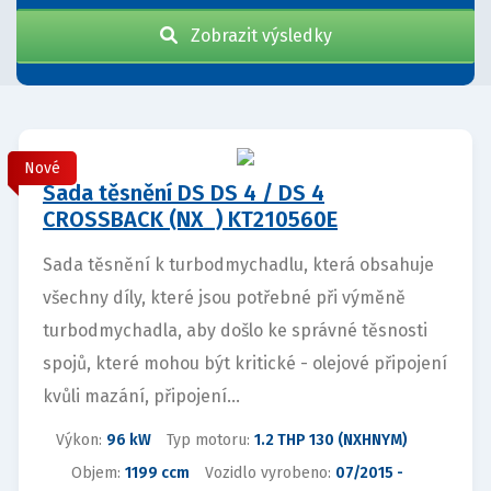
Zobrazit výsledky
Nové
Sada těsnění DS DS 4 / DS 4
CROSSBACK (NX_) KT210560E
Sada těsnění k turbodmychadlu, která obsahuje
všechny díly, které jsou potřebné při výměně
turbodmychadla, aby došlo ke správné těsnosti
spojů, které mohou být kritické - olejové připojení
kvůli mazání, připojení...
Výkon:
96 kW
Typ motoru:
1.2 THP 130 (NXHNYM)
Objem:
1199 ccm
Vozidlo vyrobeno:
07/2015 -