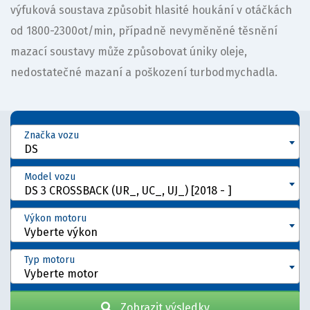
výfuková soustava způsobit hlasité houkání v otáčkách
od 1800-2300ot/min, případně nevyměněné těsnění
mazací soustavy může způsobovat úniky oleje,
nedostatečné mazaní a poškození turbodmychadla.
Značka vozu
DS
Model vozu
DS 3 CROSSBACK (UR_, UC_, UJ_) [2018 - ]
Výkon motoru
Vyberte výkon
Typ motoru
Vyberte motor
Zobrazit výsledky