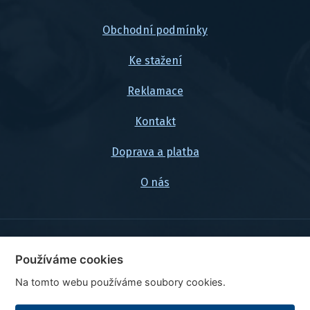
Obchodní podmínky
Ke stažení
Reklamace
Kontakt
Doprava a platba
O nás
© 2026, FlexaMi Auto s.r.o.
Používáme cookies
Na tomto webu používáme soubory cookies.
Ceny jsou uvedeny vč. DPH