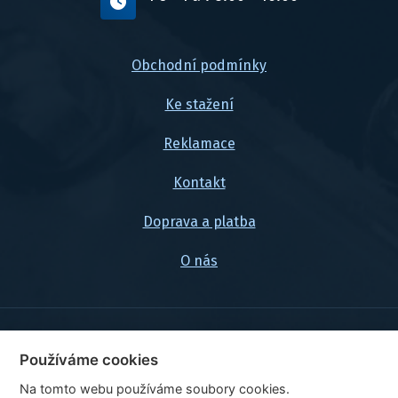
Obchodní podmínky
Ke stažení
Reklamace
Kontakt
Doprava a platba
O nás
© 2026, FlexaMi Auto s.r.o.
Používáme cookies
Na tomto webu používáme soubory cookies.
Ceny jsou uvedeny vč. DPH