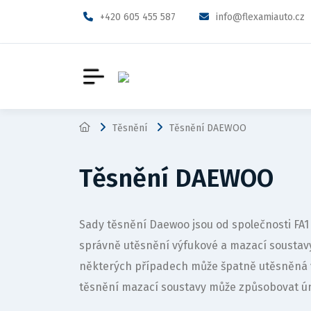
+420 605 455 587
info@flexamiauto.cz
Těsnění
Těsnění DAEWOO
Těsnění DAEWOO
Sady těsnění Daewoo jsou od společnosti FA
správně utěsnění výfukové a mazací sousta
některých případech může špatně utěsněná 
těsnění mazací soustavy může způsobovat ún