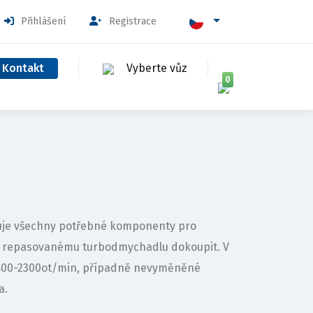
Přihlášení
Registrace
Kontakt
Vyberte vůz
0
huje všechny potřebné komponenty pro
k repasovanému turbodmychadlu dokoupit. V
1800-2300ot/min, případně nevyměněné
a.