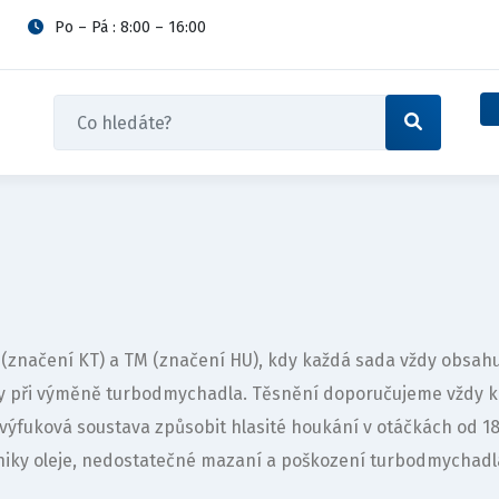
Po – Pá : 8:00 – 16:00
1 (značení KT) a TM (značení HU), kdy každá sada vždy obsa
vy při výměně turbodmychadla. Těsnění doporučujeme vždy 
výfuková soustava způsobit hlasité houkání v otáčkách od 
iky oleje, nedostatečné mazaní a poškození turbodmychadl