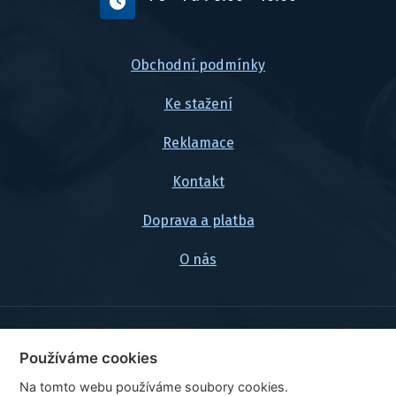
Obchodní podmínky
Ke stažení
Reklamace
Kontakt
Doprava a platba
O nás
© 2026, FlexaMi Auto s.r.o.
Používáme cookies
Na tomto webu používáme soubory cookies.
Ceny jsou uvedeny vč. DPH