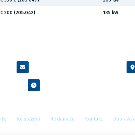
C 200 (205.042)
135 kW
info@flexamiauto.cz
Po - Pá : 8:00 - 16:00
nky
Ke stažení
Reklamace
Kontakt
Doprava a