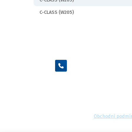
C-CLASS (W205)
+420 605 455 587
Obchodní podmí