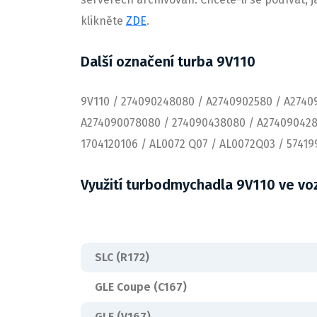
klikněte
ZDE
.
Další označení turba 9V110
9V110 / 274090248080 / A2740902580 / A2740
A274090078080 / 274090438080 / A2740904280
1704120106 / AL0072 Q07 / AL0072Q03 / 57419
Využití turbodmychadla 9V110 ve vo
SLC (R172)
GLE Coupe (C167)
GLE (V167)