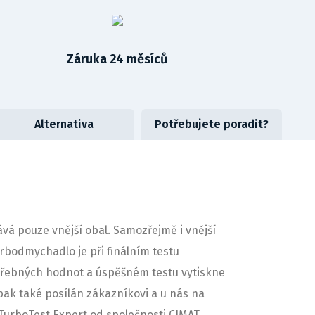
Záruka 24 měsíců
Alternativa
Potřebujete poradit?
á pouze vnější obal. Samozřejmě i vnější
urbodmychadlo je při finálním testu
třebných hodnot a úspěšném testu vytiskne
 pak také posílán zákazníkovi a u nás na
 TurboTest Expert od společnosti CIMAT,