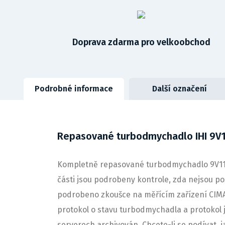
Doprava zdarma pro velkoobchod
Podrobné informace
Další označení
Repasované turbodmychadlo IHI 9V
Kompletně repasované turbodmychadlo 9V110,
části jsou podrobeny kontrole, zda nejsou po
podrobeno zkoušce na měřícím zařízení CIMA
protokol o stavu turbodmychadla a protokol j
serverech archivován. Chcete-li se podívat, 