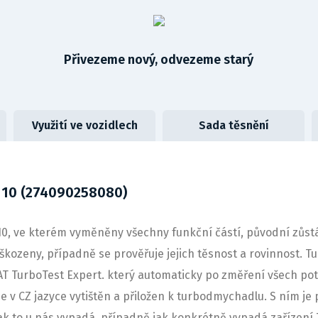
Přivezeme nový, odvezeme starý
Využití ve vozidlech
Sada těsnění
110 (274090258080)
 ve kterém vyměněny všechny funkční částí, původní zůstáv
škozeny, případně se prověřuje jejich těsnost a rovinnost. T
T TurboTest Expert. který automaticky po změření všech po
e v CZ jazyce vytištěn a přiložen k turbodmychadlu. S ním je
jak to u nás vypadá, případně jak konkrétně vypadá zařízení