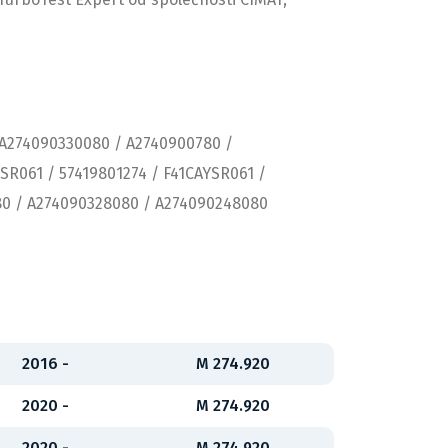
 A274090330080 / A2740900780 /
R061 / 57419801274 / F41CAYSR061 /
480 / A274090328080 / A274090248080
2016 -
M 274.920
2020 -
M 274.920
2020 -
M 274.920