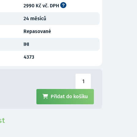
2990 Kč vč. DPH
24 měsíců
Repasované
IHI
4373
Přidat do košíku
st