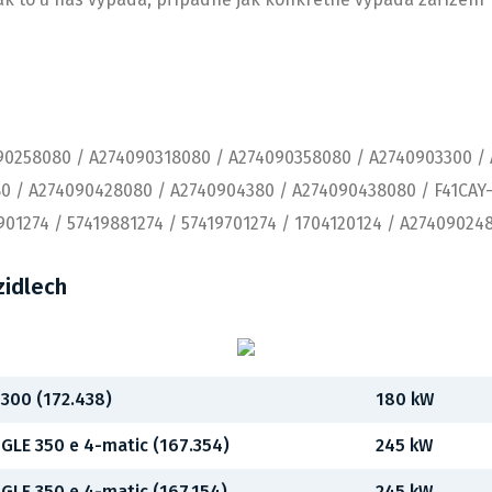
90258080 / A274090318080 / A274090358080 / A2740903300 /
 / A274090428080 / A2740904380 / A274090438080 / F41CAY-S
901274 / 57419881274 / 57419701274 / 1704120124 / A2740902
zidlech
300 (172.438)
180 kW
GLE 350 e 4-matic (167.354)
245 kW
GLE 350 e 4-matic (167.154)
245 kW