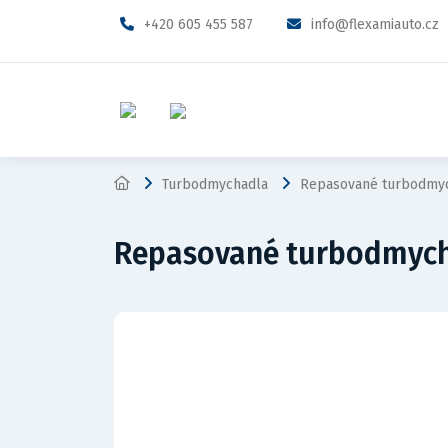
+420 605 455 587
info@flexamiauto.cz
Turbodmychadla
Repasované turbodmyc
Repasované turbodmycha