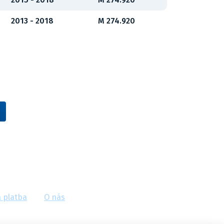
2013 - 2018
M 274.920
Vídeňská 38/116, Brno
 platba
O nás