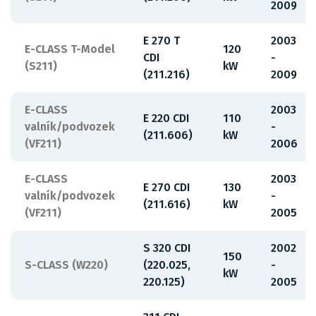
2009
E 270 T
2003
E-CLASS T-Model
120
CDI
-
(S211)
kW
(211.216)
2009
E-CLASS
2003
E 220 CDI
110
valník/podvozek
-
(211.606)
kW
(VF211)
2006
E-CLASS
2003
E 270 CDI
130
valník/podvozek
-
(211.616)
kW
(VF211)
2005
S 320 CDI
2002
150
S-CLASS (W220)
(220.025,
-
kW
220.125)
2005