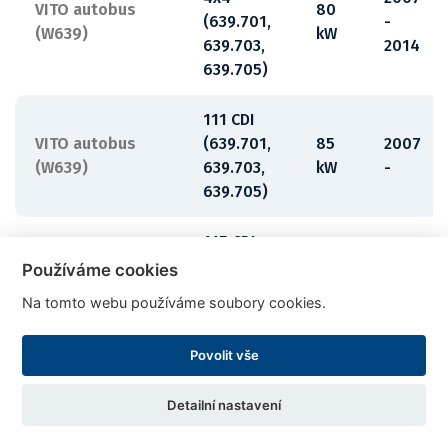
VITO autobus
80
(639.701,
-
(W639)
kW
639.703,
2014
639.705)
111 CDI
VITO autobus
(639.701,
85
2007
(W639)
639.703,
kW
-
639.705)
115 CDI
2007
VITO autobus
4x4
110
Používáme cookies
-
(W639)
(639.701,
kW
2014
Na tomto webu používáme soubory cookies.
639.705)
Povolit vše
Detailní nastavení