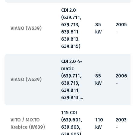
CDI 2.0
(639.711,
639.713,
85
2005
VIANO (W639)
639.811,
kW
-
639.813,
639.815)
CDI 2.0 4-
matic
(639.711,
85
2006
VIANO (W639)
639.713,
kW
-
639.811,
639.813,...
115 CDI
VITO / MIXTO
(639.601,
110
2003
Krabice (W639)
639.603,
kW
-
639.605)