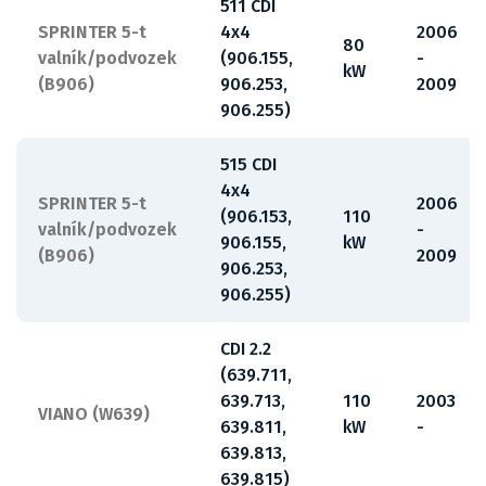
511 CDI
SPRINTER 5-t
4x4
2006
80
valník/podvozek
(906.155,
-
kW
(B906)
906.253,
2009
906.255)
515 CDI
4x4
SPRINTER 5-t
2006
(906.153,
110
valník/podvozek
-
906.155,
kW
(B906)
2009
906.253,
906.255)
CDI 2.2
(639.711,
639.713,
110
2003
VIANO (W639)
639.811,
kW
-
639.813,
639.815)